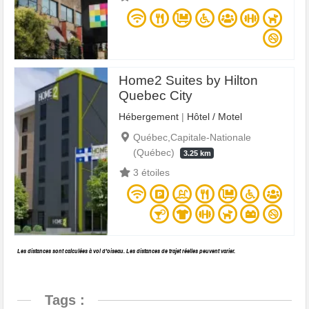
Home2 Suites by Hilton
Quebec City
Hébergement
|
Hôtel / Motel
Québec,Capitale-Nationale
(Québec)
3.25 km
3 étoiles
Les distances sont calculées à vol d’oiseau. Les distances de trajet réelles peuvent varier.
Tags :