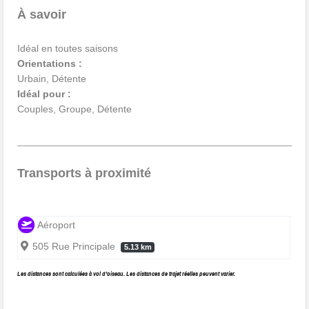
À savoir
Idéal en toutes saisons
Orientations :
Urbain, Détente
Idéal pour :
Couples, Groupe, Détente
Transports à proximité
Aéroport
505 Rue Principale
5.13 km
Les distances sont calculées à vol d’oiseau. Les distances de trajet réelles peuvent varier.