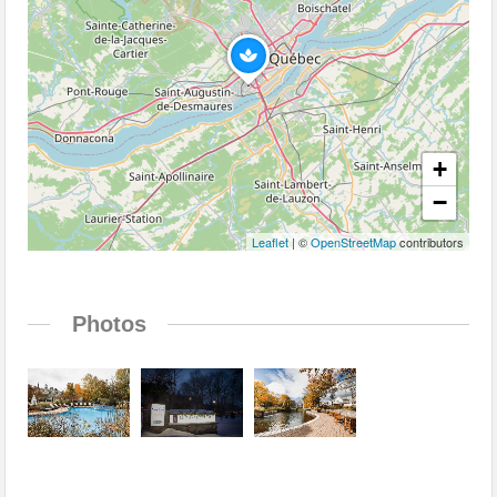
+
−
Leaflet
| ©
OpenStreetMap
contributors
Photos