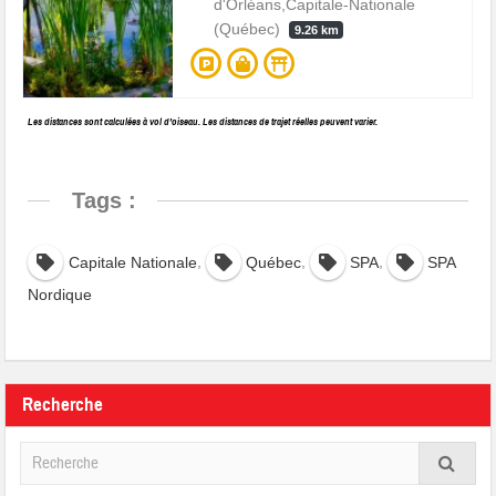
d'Orléans,Capitale-Nationale
(Québec)
9.26 km
Les distances sont calculées à vol d’oiseau. Les distances de trajet réelles peuvent varier.
Tags :
,
,
,
Capitale Nationale
Québec
SPA
SPA
Nordique
Recherche