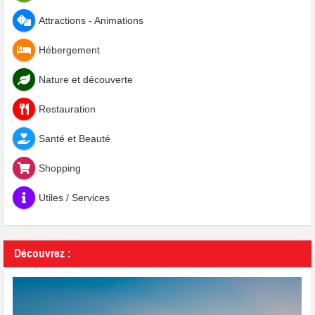
Attractions - Animations
Hébergement
Nature et découverte
Restauration
Santé et Beauté
Shopping
Utiles / Services
Découvrez :