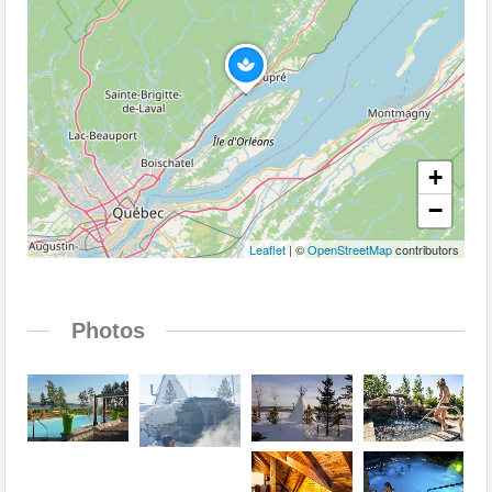
+
−
Leaflet
| ©
OpenStreetMap
contributors
Photos