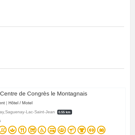
t Centre de Congrès le Montagnais
nt
|
Hôtel / Motel
ay,Saguenay-Lac-Saint-Jean
0.55 km
s