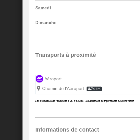
Samedi
Dimanche
Transports à proximité
Aéroport
Chemin de l'Aéroport
8.74 km
Les distances sont calculées à vol d’oiseau. Les distances de trajet réelles peuvent varier.
Informations de contact