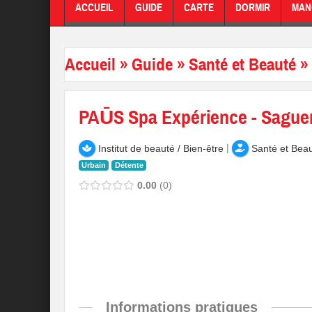
ACCUEIL
GUIDE
CARTE
DORMIR
MAN
Accueil
»
Guide
»
Santé et Beauté
»
PAŪS Spa Expérience - Sague
|
Institut de beauté / Bien-être
Santé et Bea
Urbain
Détente
0.00
0
Informations pratiques