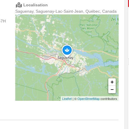
Localisation
Saguenay, Saguenay-Lac-Saint-Jean, Québec, Canada
e
G7H
+
−
Leaflet
| ©
OpenStreetMap
contributors