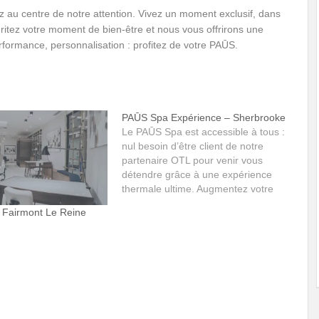
z au centre de notre attention. Vivez un moment exclusif, dans
itez votre moment de bien-être et nous vous offrirons une
rformance, personnalisation : profitez de votre PAŪS.
PAŪS Spa Expérience – Sherbrooke
Le PAŪS Spa est accessible à tous :
nul besoin d’être client de notre
partenaire OTL pour venir vous
détendre grâce à une expérience
thermale ultime. Augmentez votre
état de détente en vous laissant
Fairmont Le Reine
dorloter par l’un de nos thérapeutes
prodiguant des soins esthétiques ou
de massothérapie. Nous vous
recommandons…